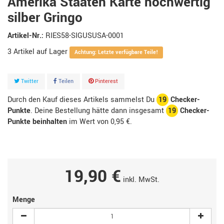
Amerika Staaten Karte hochwertig
silber Gringo
Artikel-Nr.:
RIES58-SIGUSUSA-0001
3
Artikel
Achtung: Letzte verfügbare Teile!
Twitter
Teilen
Pinterest
Durch den Kauf dieses Artikels sammelst Du
19
Checker-
Punkte
. Deine Bestellung hätte dann insgesamt
19
Checker-
Punkte beinhalten
im Wert von
0,95 €
.
19,90 €
inkl. MwSt.
Menge