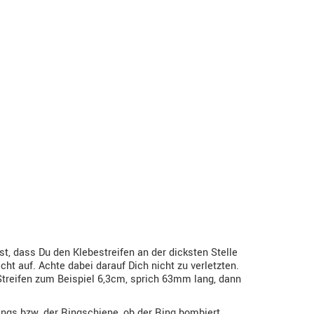
, dass Du den Klebestreifen an der dicksten Stelle
t auf. Achte dabei darauf Dich nicht zu verletzten.
Streifen zum Beispiel 6,3cm, sprich 63mm lang, dann
ngs bzw. der Ringschiene, ob der Ring bombiert