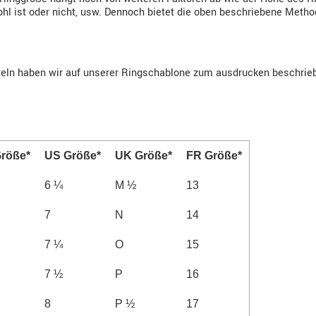
hohl ist oder nicht, usw. Dennoch bietet die oben beschriebene Meth
teln haben wir auf unserer Ringschablone zum ausdrucken beschrie
röße*
US Größe*
UK Größe*
FR Größe*
6 ¼
M ½
13
7
N
14
7 ¼
O
15
7 ½
P
16
8
P ½
17