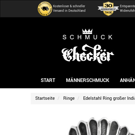
Kostenloser & schneller
Entspannt
Versand in Deutschland
Widerrufsfr
START
MÄNNERSCHMUCK
ANHÄ
Startseite
Ringe
Edelstahl Ring großer Ind