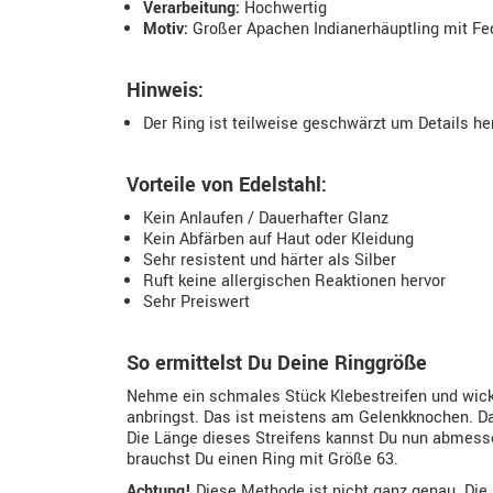
Verarbeitung:
Hochwertig
Motiv:
Großer Apachen Indianerhäuptling mit F
Hinweis:
Der Ring ist teilweise geschwärzt um Details h
Vorteile von Edelstahl:
Kein Anlaufen / Dauerhafter Glanz
Kein Abfärben auf Haut oder Kleidung
Sehr resistent und härter als Silber
Ruft keine allergischen Reaktionen hervor
Sehr Preiswert
So ermittelst Du Deine Ringgröße
Nehme ein schmales Stück Klebestreifen und wickl
anbringst. Das ist meistens am Gelenkknochen. Da
Die Länge dieses Streifens kannst Du nun abmessen
brauchst Du einen Ring mit Größe 63.
Achtung!
Diese Methode ist nicht ganz genau. Die