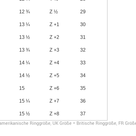
12 ¾
Z ½
29
13 ¼
Z +1
30
13 ½
Z +2
31
13 ¾
Z +3
32
14 ¼
Z +4
33
14 ½
Z +5
34
15
Z +6
35
15 ¼
Z +7
36
15 ½
Z +8
37
-amerikanische Ringgröße,
UK Größe = Britische Ringgröße, FR Größ