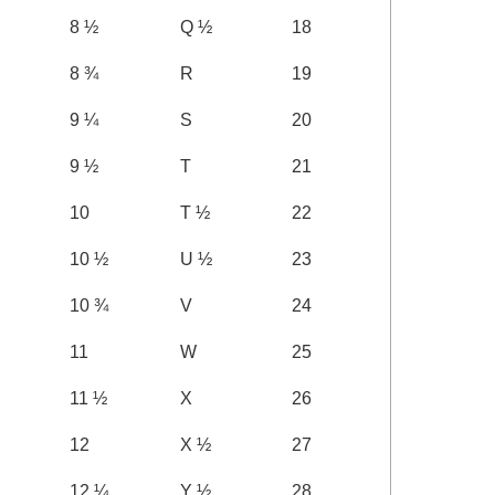
8 ½
Q ½
18
8 ¾
R
19
9 ¼
S
20
9 ½
T
21
10
T ½
22
10 ½
U ½
23
10 ¾
V
24
11
W
25
11 ½
X
26
12
X ½
27
12 ¼
Y ½
28