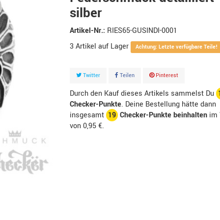
silber
Artikel-Nr.:
RIES65-GUSINDI-0001
3
Artikel
Achtung: Letzte verfügbare Teile!
Twitter
Teilen
Pinterest
Durch den Kauf dieses Artikels sammelst Du
Checker-Punkte
. Deine Bestellung hätte dann
insgesamt
19
Checker-Punkte beinhalten
im 
von
0,95 €
.