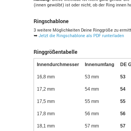
(innen gewölbt) ist oder nicht, ob der Ring innen 
Ringschablone
3 weitere Möglichkeiten Deine Ringgröße zu ermit
➥
Jetzt die Ringschablone als PDF runterladen
Ringgrößentabelle
Innen­durchmesser
Innen­­umfang
DE G
16,8 mm
53 mm
53
17,2 mm
54 mm
54
17,5 mm
55 mm
55
17,8 mm
56 mm
56
18,1 mm
57 mm
57