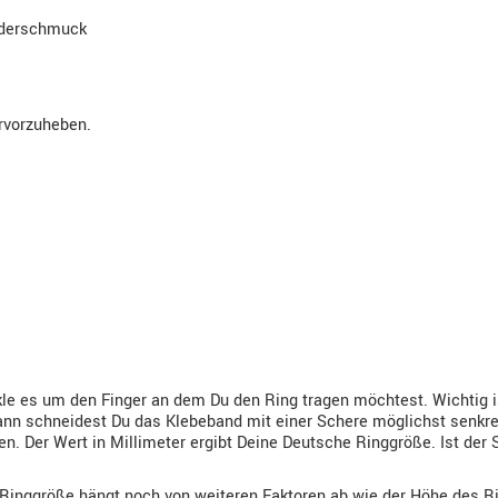
ederschmuck
ervorzuheben.
e es um den Finger an dem Du den Ring tragen möchtest. Wichtig ist
nn schneidest Du das Klebeband mit einer Schere möglichst senkrech
. Der Wert in Millimeter ergibt Deine Deutsche Ringgröße. Ist der 
 Ringgröße hängt noch von weiteren Faktoren ab wie der Höhe des Ri