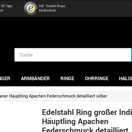
e 30 Tage
Inkl. Trusted Shops
ist
Käuferschutz
NGER
ARMBÄNDER
RINGE
OHRRINGE
HALS
ianer Häuptling Apachen Federschmuck detailliert silber
Edelstahl Ring großer Ind
Häuptling Apachen
Federschmuck detailliert