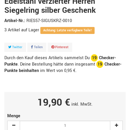
Edelstahl verzierter Herren
Siegelring silber Geschenk
Artikel-Nr.:
RIES57-SIGUSKRZ-0010
3
Artikel
Achtung: Letzte verfügbare Teile!
Twitter
Teilen
Pinterest
Durch den Kauf dieses Artikels sammelst Du
19
Checker-
Punkte
. Deine Bestellung hätte dann insgesamt
19
Checker-
Punkte beinhalten
im Wert von
0,95 €
.
19,90 €
inkl. MwSt.
Menge