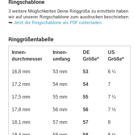
Ringschablone
3 weitere Möglichkeiten Deine Ringgröße zu ermitteln haben
wir auf unserer Ringschablone zum ausdrucken beschrieben.
➥
Jetzt die Ringschablone als PDF runterladen
Ringgrößentabelle
Innen­
Innen­­
DE
US
durchmesser
umfang
Größe*
Größe*
16,8 mm
53 mm
53
6 ¼
17,2 mm
54 mm
54
7
17,5 mm
55 mm
55
7 ¼
17,8 mm
56 mm
56
7 ½
18,1 mm
57 mm
57
8
18,4 mm
58 mm
58
8 ½