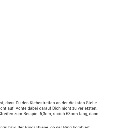
, dass Du den Klebestreifen an der dicksten Stelle
t auf. Achte dabei darauf Dich nicht zu verletzten.
Streifen zum Beispiel 6,3cm, sprich 63mm lang, dann
ngs bzw. der Ringschiene, ob der Ring bombiert