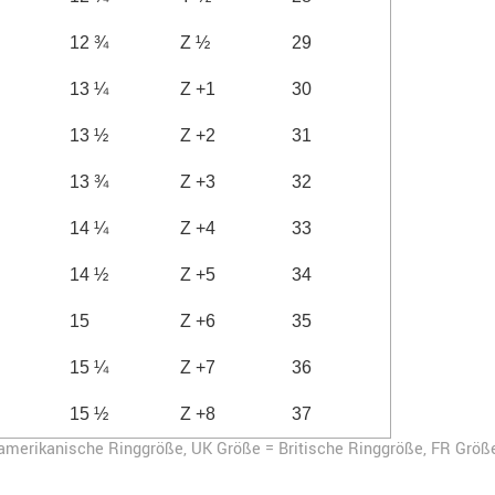
12 ¾
Z ½
29
13 ¼
Z +1
30
13 ½
Z +2
31
13 ¾
Z +3
32
14 ¼
Z +4
33
14 ½
Z +5
34
15
Z +6
35
15 ¼
Z +7
36
15 ½
Z +8
37
-amerikanische Ringgröße,
UK Größe = Britische Ringgröße, FR Größ