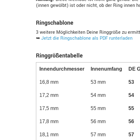
(innen gewölbt) ist oder nicht, ob der Ring innen 
Ringschablone
3 weitere Möglichkeiten Deine Ringgröße zu ermit
➥
Jetzt die Ringschablone als PDF runterladen
Ringgrößentabelle
Innen­durchmesser
Innen­­umfang
DE G
16,8 mm
53 mm
53
17,2 mm
54 mm
54
17,5 mm
55 mm
55
17,8 mm
56 mm
56
18,1 mm
57 mm
57