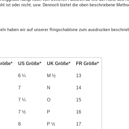
hohl ist oder nicht, usw. Dennoch bietet die oben beschriebene Meth
teln haben wir auf unserer Ringschablone zum ausdrucken beschrie
röße*
US Größe*
UK Größe*
FR Größe*
6 ¼
M ½
13
7
N
14
7 ¼
O
15
7 ½
P
16
8
P ½
17