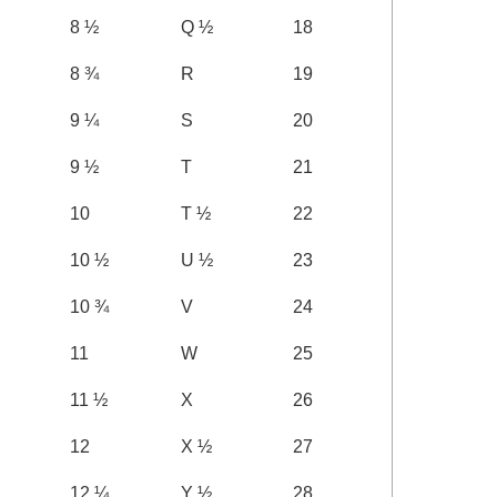
8 ½
Q ½
18
8 ¾
R
19
9 ¼
S
20
9 ½
T
21
10
T ½
22
10 ½
U ½
23
10 ¾
V
24
11
W
25
11 ½
X
26
12
X ½
27
12 ¼
Y ½
28