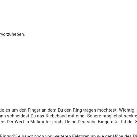
ervorzuheben.
e es um den Finger an dem Du den Ring tragen möchtest. Wichtig ist
nn schneidest Du das Klebeband mit einer Schere möglichst senkrech
. Der Wert in Millimeter ergibt Deine Deutsche Ringgröße. Ist der 
 Ringgröße hängt noch von weiteren Faktoren ab wie der Höhe des Ri