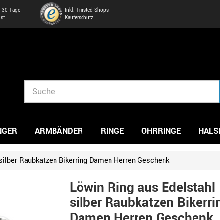
e 30 Tage
Inkl. Trusted Shops
ist
Käuferschutz
NGER
ARMBÄNDER
RINGE
OHRRINGE
HALS
 silber Raubkatzen Bikerring Damen Herren Geschenk
Löwin Ring aus Edelstahl
silber Raubkatzen Bikerri
Damen Herren Geschenk