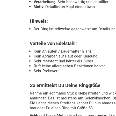
Verarbeitung:
Sehr hochwertig und detailliert
Motiv:
Detaillierter Kopf einer Löwin
Hinweis:
Der Ring ist teilweise geschwärzt um Details h
Vorteile von Edelstahl:
Kein Anlaufen / Dauerhafter Glanz
Kein Abfärben auf Haut oder Kleidung
Sehr resistent und härter als Silber
Ruft keine allergischen Reaktionen hervor
Sehr Preiswert
So ermittelst Du Deine Ringgröße
Nehme ein schmales Stück Klebestreifen und wickl
anbringst. Das ist meistens am Gelenkknochen. Da
Die Länge dieses Streifens kannst Du nun abmessen
brauchst Du einen Ring mit Größe 63.
Achtung!
Diese Methode ist nicht ganz genau. Die