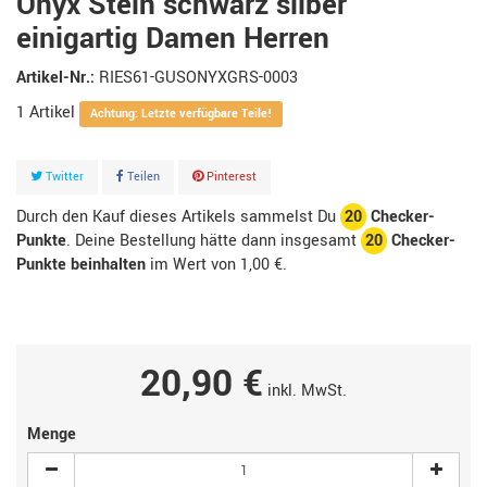
Onyx Stein schwarz silber
einigartig Damen Herren
Artikel-Nr.:
RIES61-GUSONYXGRS-0003
1
Artikel
Achtung: Letzte verfügbare Teile!
Twitter
Teilen
Pinterest
Durch den Kauf dieses Artikels sammelst Du
20
Checker-
Punkte
. Deine Bestellung hätte dann insgesamt
20
Checker-
Punkte beinhalten
im Wert von
1,00 €
.
20,90 €
inkl. MwSt.
Menge