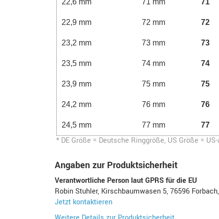
22,6 mm
71 mm
71
22,9 mm
72 mm
72
23,2 mm
73 mm
73
23,5 mm
74 mm
74
23,9 mm
75 mm
75
24,2 mm
76 mm
76
24,5 mm
77 mm
77
* DE Größe = Deutsche Ringgröße, US Größe = US
Angaben zur Produktsicherheit
Verantwortliche Person laut GPRS für die EU
Robin Stuhler, Kirschbaumwasen 5, 76596 Forbach
Jetzt kontaktieren
Weitere Details zur Produktsicherheit