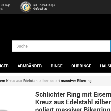
e 30 Tage
Inkl. Trusted Shops
ist
Käuferschutz
NGER
ARMBÄNDER
RINGE
OHRRINGE
HALS
em Kreuz aus Edelstahl silber poliert massiver Bikerring
Schlichter Ring mit Eise
Kreuz aus Edelstahl silber
poliert massiver Bikerring