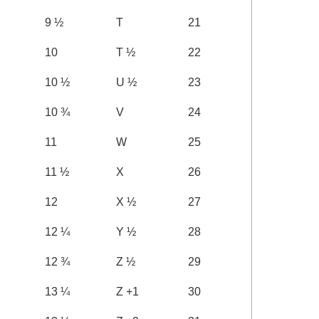
9 ½
T
21
10
T ½
22
10 ½
U ½
23
10 ¾
V
24
11
W
25
11 ½
X
26
12
X ½
27
12 ¼
Y ½
28
12 ¾
Z ½
29
13 ¼
Z +1
30