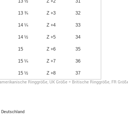
13 ½
Z +2
31
13 ¾
Z +3
32
14 ¼
Z +4
33
14 ½
Z +5
34
15
Z +6
35
15 ¼
Z +7
36
15 ½
Z +8
37
-amerikanische Ringgröße,
UK Größe = Britische Ringgröße, FR Größ
, Deutschland