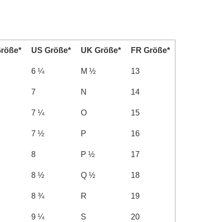
röße*
US Größe*
UK Größe*
FR Größe*
6 ¼
M ½
13
7
N
14
7 ¼
O
15
7 ½
P
16
8
P ½
17
8 ½
Q ½
18
8 ¾
R
19
9 ¼
S
20