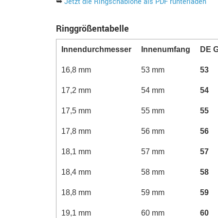
➥
Jetzt die Ringschablone als PDF runterladen
Ringgrößentabelle
Innen­durchmesser
Innen­­umfang
DE G
16,8 mm
53 mm
53
17,2 mm
54 mm
54
17,5 mm
55 mm
55
17,8 mm
56 mm
56
18,1 mm
57 mm
57
18,4 mm
58 mm
58
18,8 mm
59 mm
59
19,1 mm
60 mm
60