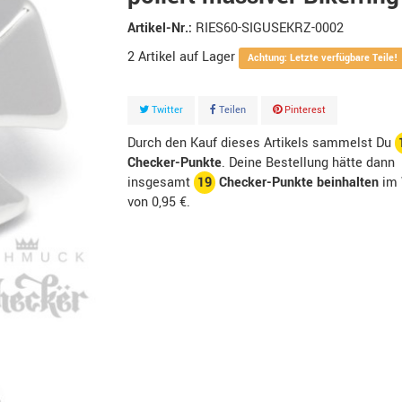
Artikel-Nr.:
RIES60-SIGUSEKRZ-0002
2
Artikel
Achtung: Letzte verfügbare Teile!
Twitter
Teilen
Pinterest
Durch den Kauf dieses Artikels sammelst Du
Checker-Punkte
. Deine Bestellung hätte dann
insgesamt
19
Checker-Punkte beinhalten
im 
von
0,95 €
.