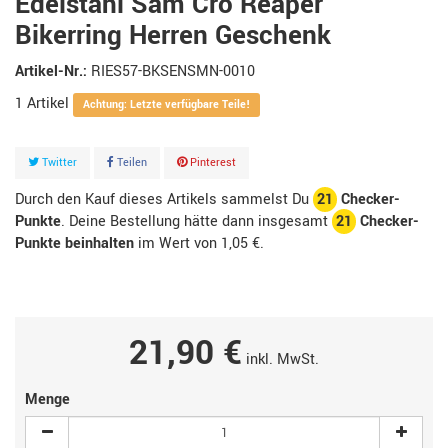
Edelstahl Sam Cro Reaper
Bikerring Herren Geschenk
Artikel-Nr.:
RIES57-BKSENSMN-0010
1
Artikel
Achtung: Letzte verfügbare Teile!
Twitter
Teilen
Pinterest
Durch den Kauf dieses Artikels sammelst Du
21
Checker-
Punkte
. Deine Bestellung hätte dann insgesamt
21
Checker-
Punkte beinhalten
im Wert von
1,05 €
.
21,90 €
inkl. MwSt.
Menge