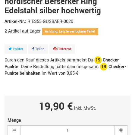
nordischer Berserker Ring
Edelstahl silber hochwertig
Artikel-Nr.:
RIES55-GUSBAER-0020
2
Artikel
Achtung: Letzte verfügbare Teile!
Twitter
Teilen
Pinterest
Durch den Kauf dieses Artikels sammelst Du
19
Checker-
Punkte
. Deine Bestellung hätte dann insgesamt
19
Checker-
Punkte beinhalten
im Wert von
0,95 €
.
19,90 €
inkl. MwSt.
Menge