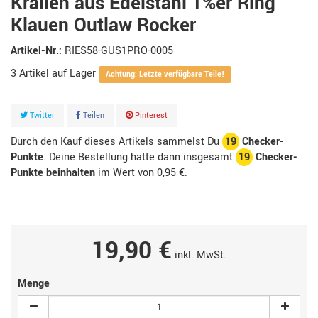
Krallen aus Edelstahl 1%er Ring
Klauen Outlaw Rocker
Artikel-Nr.:
RIES58-GUS1PRO-0005
3
Artikel
Achtung: Letzte verfügbare Teile!
Twitter
Teilen
Pinterest
Durch den Kauf dieses Artikels sammelst Du
19
Checker-
Punkte
. Deine Bestellung hätte dann insgesamt
19
Checker-
Punkte beinhalten
im Wert von
0,95 €
.
19,90 €
inkl. MwSt.
Menge