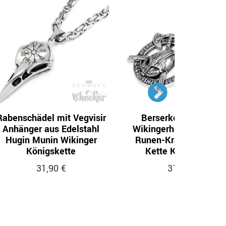
Rabenschädel mit Vegvisir
Berserker Anhänger
Anhänger aus Edelstahl
Wikingerhelm Streitäx
Hugin Munin Wikinger
Runen-Kranz Edelstah
Königskette
Kette Königskette
31,90 €
31,90 €