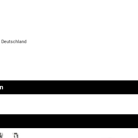
, Deutschland
en
n