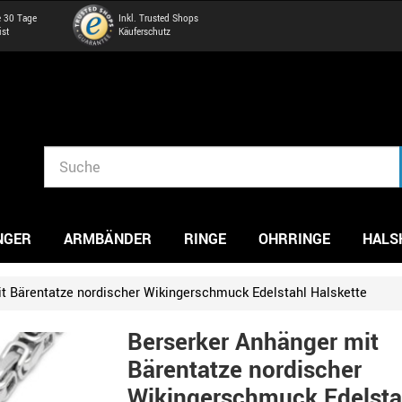
e 30 Tage
Inkl. Trusted Shops
ist
Käuferschutz
NGER
ARMBÄNDER
RINGE
OHRRINGE
HALS
t Bärentatze nordischer Wikingerschmuck Edelstahl Halskette
Berserker Anhänger mit
Bärentatze nordischer
Wikingerschmuck Edelsta