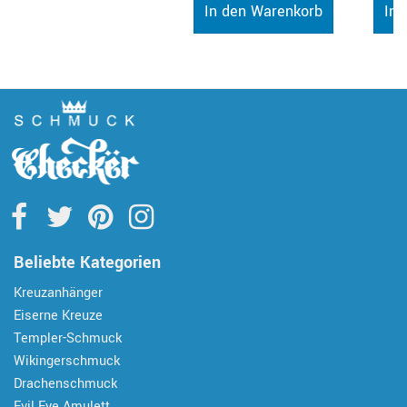
In den Warenkorb
In 
Beliebte Kategorien
Kreuzanhänger
Eiserne Kreuze
Templer-Schmuck
Wikingerschmuck
Drachenschmuck
Evil Eye Amulett