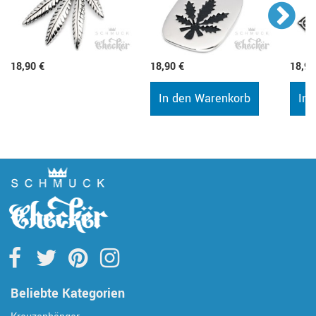
18,90 €
18,90 €
18,90
In den Warenkorb
In 
Beliebte Kategorien