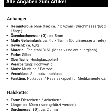
Alle Angaben zum Artikel
Anhänger:
Gesamtgröße ohne Öse:
ca. 7 x 42mm (Durchmesser(Ø) x
Länge)
Ösendurchmesser (Ø):
ca. 5mm
Maße Geheimfach:
ca. 4,5 x 15mm (Durchmesser x Tiefe)
Gewicht:
ca. 6,8g
Material:
Edelstahl 316L (Massiv und antiallergisch)
Farbe:
Silber
Oberfläche:
Hochglanzpoliert
Verarbeitung:
Hochwertig
Motiv:
Munition / Patrone
Verschluss:
Schraubverschluss
Funktion:
Notkapsel / Reservekapsel für Medikamente oä.
Halskette:
Form:
Erbsenkette / Ankerkette
Länge:
ca. 60cm (kann gekürzt werden)
Durchmesser (Ø):
ca. 2,5mm