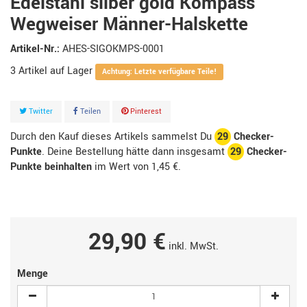
Edelstahl silber gold Kompass
Wegweiser Männer-Halskette
Artikel-Nr.:
AHES-SIGOKMPS-0001
3
Artikel
Achtung: Letzte verfügbare Teile!
Twitter
Teilen
Pinterest
Durch den Kauf dieses Artikels sammelst Du
29
Checker-
Punkte
. Deine Bestellung hätte dann insgesamt
29
Checker-
Punkte beinhalten
im Wert von
1,45 €
.
29,90 €
inkl. MwSt.
Menge