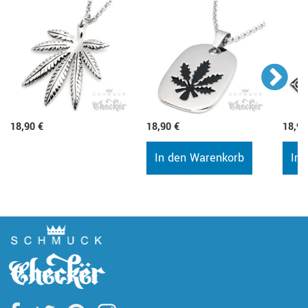
18,90 €
18,90 €
18,90
In den Warenkorb
In 