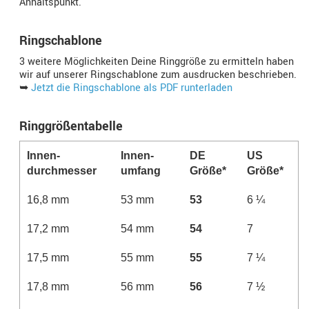
Anhaltspunkt.
Ringschablone
3 weitere Möglichkeiten Deine Ringgröße zu ermitteln haben
wir auf unserer Ringschablone zum ausdrucken beschrieben.
➥
Jetzt die Ringschablone als PDF runterladen
Ringgrößentabelle
Innen­
Innen­­
DE
US
durchmesser
umfang
Größe*
Größe*
16,8 mm
53 mm
53
6 ¼
17,2 mm
54 mm
54
7
17,5 mm
55 mm
55
7 ¼
17,8 mm
56 mm
56
7 ½