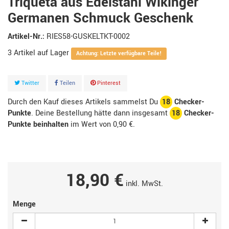
Triqueta aus Edelstahl Wikinger
Germanen Schmuck Geschenk
Artikel-Nr.:
RIES58-GUSKELTKT-0002
3
Artikel
Achtung: Letzte verfügbare Teile!
Twitter
Teilen
Pinterest
Durch den Kauf dieses Artikels sammelst Du
18
Checker-
Punkte
. Deine Bestellung hätte dann insgesamt
18
Checker-
Punkte beinhalten
im Wert von
0,90 €
.
18,90 €
inkl. MwSt.
Menge