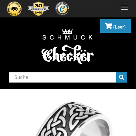
Navig
umsch
(Leer)